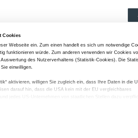
t Cookies
eser Webseite ein. Zum einen handelt es sich um notwendige Co
htig funktionieren würde. Zum anderen verwenden wir Cookies v
n Auswertung des Nutzerverhaltens (Statistik-Cookies). Die Stati
Sie einwilligen.
ik“ aktivieren, willigen Sie zugleich ein, dass Ihre Daten in die
KON­TAKT
IM­PRE
isen darauf hin, dass die USA kein mit der EU vergleichbares
nd jedes US-Unternehmen von staatlichen Stellen dazu verpfli
geben, ohne dass Ihnen hiergegen effektive Rechtsschutzmögli
men Sie unserer
Datenschutzerklärung.