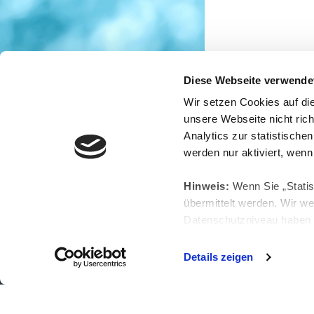
Diese Webseite verwende
Wir setzen Cookies auf di
unsere Webseite nicht ric
Analytics zur statistische
werden nur aktiviert, wenn 
Hinweis:
Wenn Sie „Statist
übermittelt werden. Wir we
Datenschutzniveau haben u
kann, Ihre Daten herauszu
zustehen. Details entneh
Details zeigen