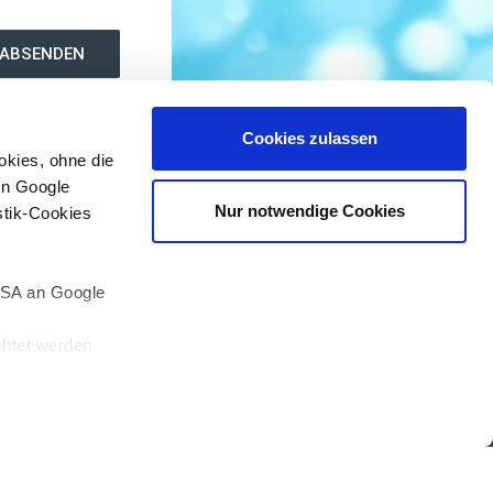
ABSENDEN
Cookies zulassen
okies, ohne die
on Google
Nur notwendige Cookies
stik-Cookies
 USA an Google
S­SUM
AGB
DA­TEN­SCHUTZ
chtet werden
chkeiten